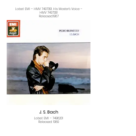
Label: EMI – HMV 7497391, His Master's Voice –
HMV 7497391
Released:1987
Tracklist
R. Schumman - Kreilsleriana Op. 16
F. Schubert - Sonata D 784
O primeiro registo fonográfrico de Pedro
Burmester é verdadeiramente um disco
magistral
Quem ouviu Pedro Burmester há dez anos
atrás, com a sua talentosa mas extremada
fogosidade, poderia justa mente perguntar-
se se as extraordinárias potencialidades
patenteadas lograriam com o tempo
disciplinar-se numa superior maturidade
artística.
Este disco traz a todos a resposta. Afirmativa.
A escolha das peças a gravar é já
sintomática das opções de fundo de
Burmester: a recusa do fácil efeito pianístico
e o culto do mais essencial reportório
oitocentista.
De Schubert foi escolhida a Sonata D 784,
escrita e 1823, caracterizada por rara
J. S. Bach
sobriedade teclística e equilíbrio formal.
Pedro Burmester acentua este carácter
Label: EMI – 7498201
através de uma interpretação
Released: 1989
requintadamente nobre e precisa. Perpassa
em toda a execução a elegância no fraseio e
a criteriosa contrastação nas dinâmicas. Não