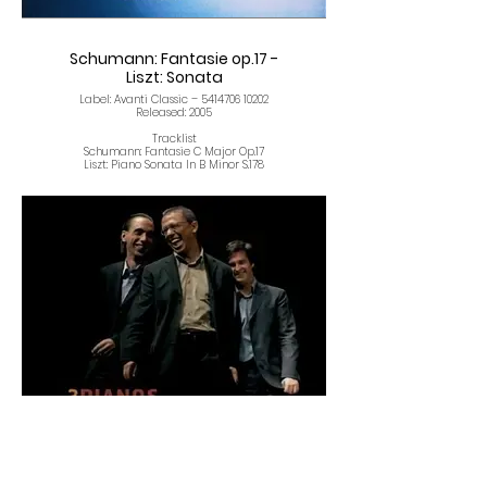
Schumann: Fantasie op.17 -
Liszt: Sonata
Label: Avanti Classic – 5414706 10202
Released: 2005
Tracklist
Schumann: Fantasie C Major Op.17
Liszt: Piano Sonata In B Minor S.178
Encore un, direz vous? Et dans ce repertoire en
plus.
Mais, c’est dans les partitions rabichées qu’on
reconnait les grands artistes. Et en voici un
venue du Portugal. Il a le panache, la fougue,
l’ aisance d’un maitre. Dans la fantaisie de
Schumann, il y un fluidiée et une légêrere très
romantique, qui n’ exclut pas une profondeur
renversante: écoutez le troisieme mouvemenc:
on ne peur se lasser de l’écouter en boucle. Et
la sonate de Liszt passe à la meme allure,
tellement le tmps est subjectif d’un artiste à
l’autre.
Le mouvement est construit, le discours est
limpíde et fulguranc: cest un feu d’artifice de
couleurs digne des plus grands. Une
révélation. BE dans “Le Monde de la Musique”,
decémbre, 2005
Outro, você diz? E neste reportório também.
Mas é nas partituras refeitas que