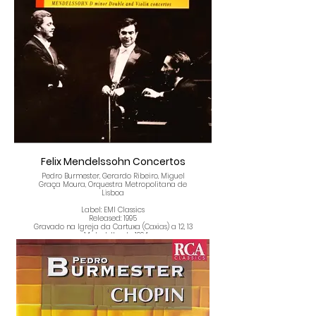
Sonatina Para Viola E Piano, Op.19
Allegro
Lento
Scherzino
Vivo
Trio Para Piano, Violino E Violoncelo, Em Dó
Menor
Allegro Con Fuoco
Adagio
Scherzo
Allegro Assa
Felix Mendelssohn Concertos
Pedro Burmester, Gerardo Ribeiro, Miguel
Graça Moura, Orquestra Metropolitana de
Lisboa
Label: EMI Classics
Released: 1995
Gravado na Igreja da Cartuxa (Caxias) a 12, 13
e 14 de Julho de 1994.
Tracklist
Concerto Em Ré Menor Para Piano, Violino e
Orquestra de Cordas
Composed By – Felix Mendelssohn-Bartholdy
Conductor – Miguel Graça Moura
Orchestra – Orquestra Metropolitana de
Lisboa
Piano – Pedro Burmester