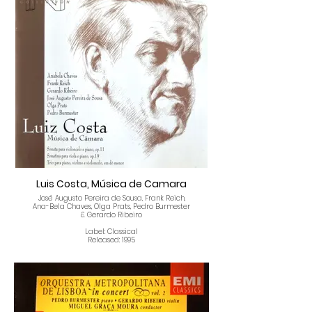
Pas De Deux
Composed By – Samuel Barber
Two Step
Composed By – Samuel Barber
Hesitation Tango
Composed By – Samuel Barber
Galop
Composed By – Samuel Barber
Fuga
Composed By – Samuel Barber
El Salon Mexico
Composed By – Aaron Copland
La Valse
Composed By – Maurice Ravel
Bolero
Composed By – Maurice Ravel
Percussion [Invited Artist] – José Salgueiro
L'Embarquement Pour Citere
Composed By – Francis Poulenc
Brazileira
Composed By – Darius Milhaud
Luis Costa, Música de Camara
José Augusto Pereira de Sousa, Frank Reich,
Ana-Bela Chaves, Olga Prats, Pedro Burmester
& Gerardo Ribeiro
Label: Classical
Released: 1995
Tracklist
Sonata Para Violoncelo E Piano, Op.11
Allegro Moderato
Allegretto
Adagio
Allegro