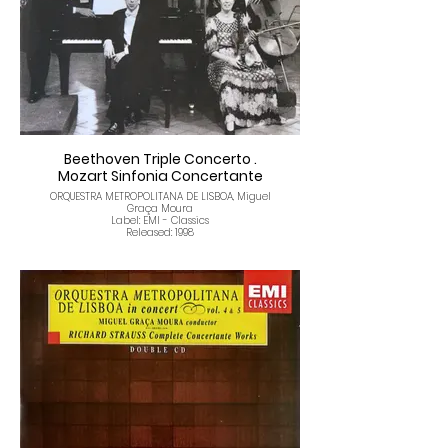
Polonaise-Fantasia
Beethoven Triple Concerto .
Mozart Sinfonia Concertante
ORQUESTRA METROPOLITANA DE LISBOA, Miguel
Graça Moura
Label: EMI - Classics
Released: 1998
Tracklist
Ludwig Van Beethoven
Triple Concerto for Piano, Violin and
Violoncello, Op. 56
I. Allegro
II. Largo
III. Rondo alla polacca
Piano: Pedro Burmester
Violin: Gerardo Ribeiro
Violoncello: Paulo Gaio Lima
Conducter: Miguel Graça Moura