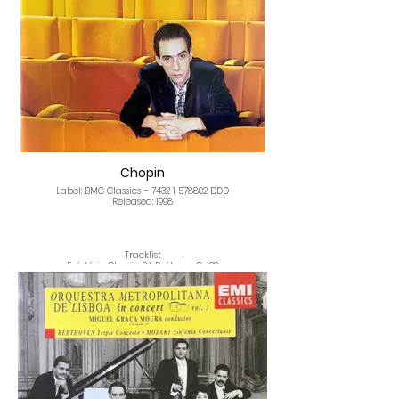
Violin – Gerardo Ribeiro
I - Allegro
II - Adagio
III - Allegro
Concerto Em Ré Menor Para Violino E
Orquestra de Cordas
Composed By – Felix Mendelssohn-Bartholdy
Conductor – Miguel Graça Moura
Orchestra – Orquestra Metropolitana de
Lisboa
Violin – Gerardo Ribeiro
I - Allegro
II - Adagio
III - Allegro
Chopin
Label: BMG Classics – 7432 1 578802 DDD
Released: 1998
Tracklist
Frédéric Chopin: 24 Préludes Op.28
24 Préludes
Frédéric Chopin: Prélude Op.45 C Sharp Minor
Prélude op.45
Frédéric Chopin: 4 Mazurkas op.24
Mazurka Op.24 N.1
Mazurka Op.24 N.2
Mazurka Op.24 N.3
Mazurka Op.24 N.4
Frédéric Chopin: Mazurka Op.67 N.2
Mazurka Op.67 N.2
Frédéric Chopin: Polonaise-Fantasie Op.61 In A
Flat Major