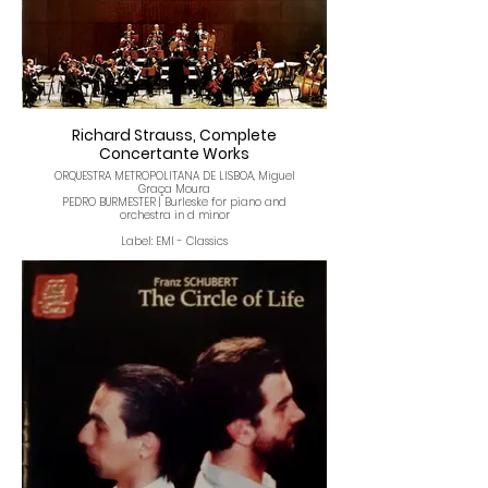
Wolfang Amadeus Mozart
Sinfonia Concertante for Violin & Viola in E
flat Major, K. 364
I. Allegro maestoso
II. Andante
III. Presto
Violin: Gerardo Ribeiro
Viola: Anabela Chaves
Conducter: Miguel Graça Moura
Richard Strauss, Complete
Concertante Works
ORQUESTRA METROPOLITANA DE LISBOA, Miguel
Graça Moura
PEDRO BURMESTER | Burleske for piano and
orchestra in d minor
Label: EMI - Classics
Released: 1999