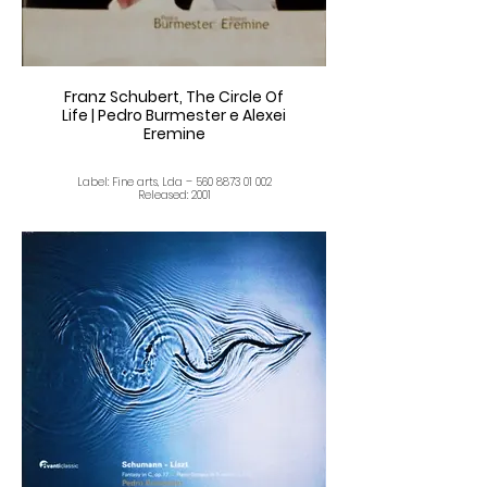
Franz Schubert, The Circle Of
Life | Pedro Burmester e Alexei
Eremine
Label: Fine arts, Lda – 560 8873 01 002
Released: 2001
Tracklist
Marcha Infantil Em Sol Maior, D.928
Duo Em Lá Menor, D.947 (“Lebensstürme")
Marcha Caracteristica Em Dó Maior D.886
Grande Sonata Em Si Bemol Maior D.617
I. Aleggro Moderato
II. Andante Con Moto
III. Alegretto
Marcha Militar Em Mi Bemol Maior D.733
Fantasia Em Fá Menor D.940